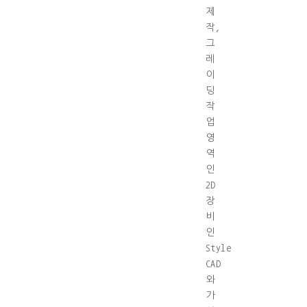
제
작,
그
레
이
딩
작
업
영
역
인
2D
장
비
인
Style
CAD
와
가