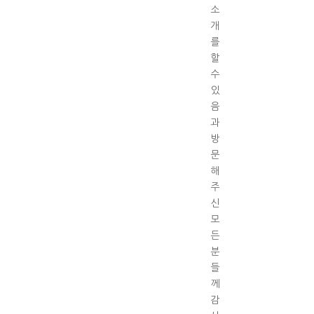
소
개
를
할
수
있
음
과
방
문
해
주
신
모
든
분
들
께
감