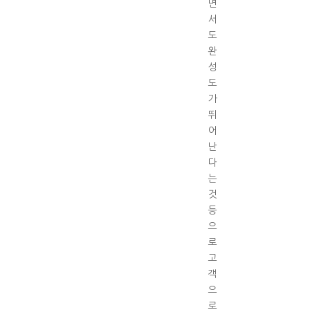
면
서
도
완
성
도
가
뛰
어
난
다
는
것
등
으
로
고
객
으
로