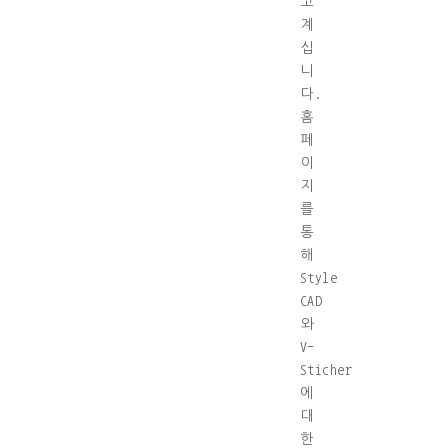
고
계
십
니
다.
홈
페
이
지
를
통
해
Style
CAD
와
V-
Sticher
에
대
한