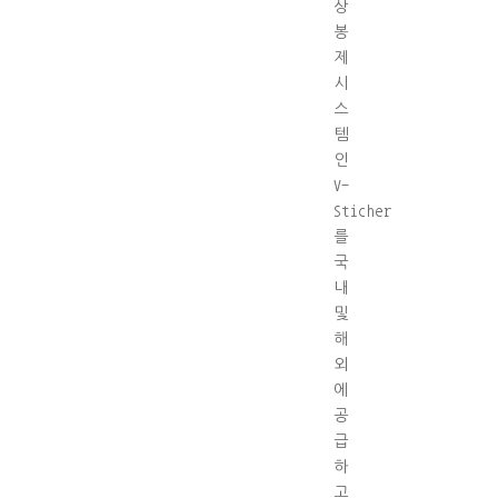
상
봉
제
시
스
템
인
V-
Sticher
를
국
내
및
해
외
에
공
급
하
고