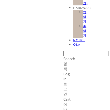
기)
HARDWARE
입
력
기
출
력
기
NOTICE
Q&A
Search
검
색
Log
In
로
그
인
Cart
장
바