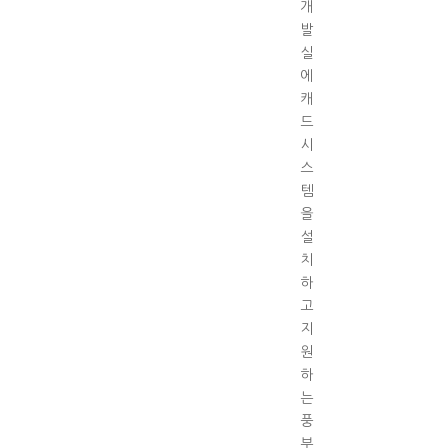
개
발
실
에
캐
드
시
스
템
을
설
치
하
고
지
원
하
는
풍
부