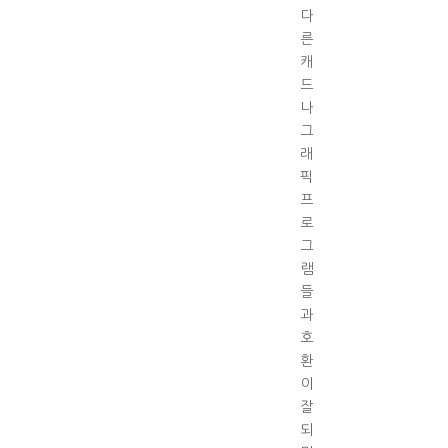
다
른
캐
드
나
그
래
픽
프
로
그
램
들
과
호
환
이
잘
되