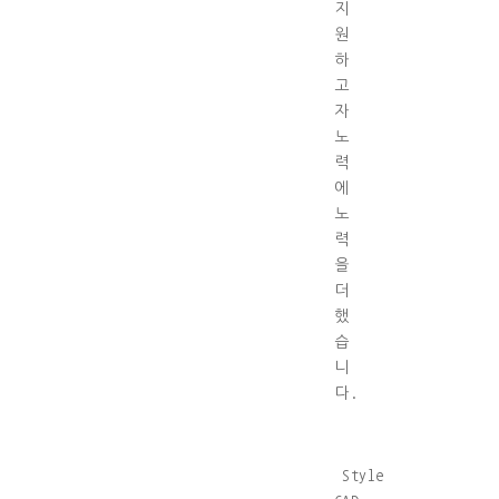
지
원
하
고
자
노
력
에
노
력
을
더
했
습
니
다.
Style