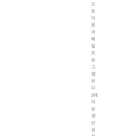
으
로
다
른
어
패
럴
프
로
그
램
보
다
20%
이
상
생
산
성