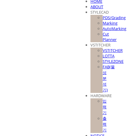
HOME
ABOUT
STYLECAD
PDS/Grading
Marking
AutoMarking
Cut
Planner
VSTITCHER
VSTITCHER
LOTTA
STYLEZONE
FAB(물
성
분
석
기)
HARDWARE
입
력
기
출
력
기
NOTICE