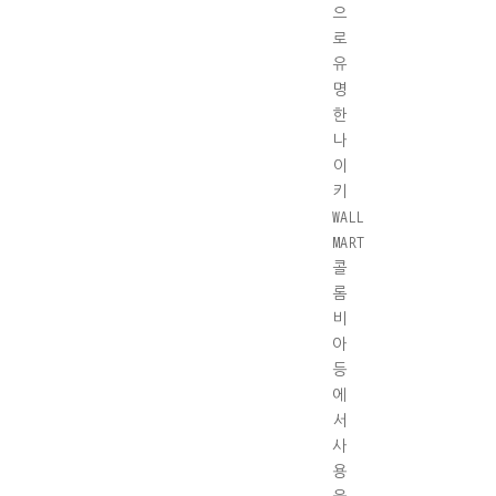
으
로
유
명
한
나
이
키
WALL
MART
콜
롬
비
아
등
에
서
사
용