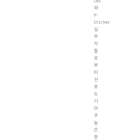
CAD
와
V-
Sticher
실
무
자
들
로
부
터
선
호
도
가
아
주
높
은
편