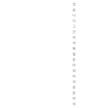
있
습
니
다.
그
간
의
어
패
럴
분
야
와
비
의
류
분
야
의