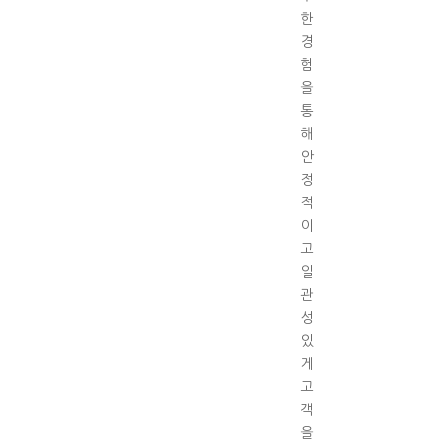
한
경
험
을
통
해
안
정
적
이
고
일
관
성
있
게
고
객
을