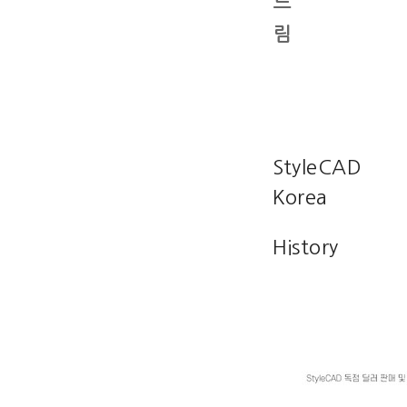
드
림
StyleCAD
Korea
History