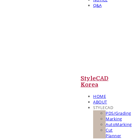
Q&A
StyleCAD
Korea
HOME
ABOUT
STYLECAD
PDS/Grading
Marking
AutoMarking
Cut
Planner