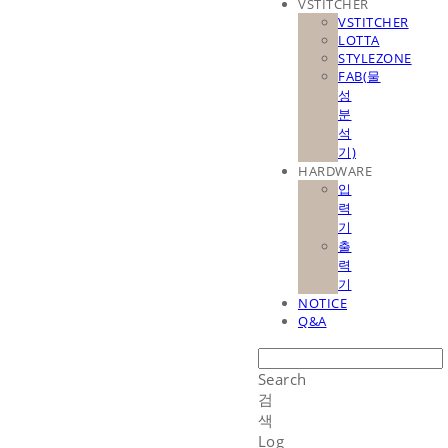
VSTITCHER
VSTITCHER
LOTTA
STYLEZONE
FAB(물
성
분
석
기)
HARDWARE
입
력
기
출
력
기
NOTICE
Q&A
Search
검
색
Log