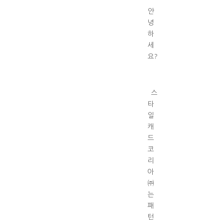
안
녕
하
세
요?
스
타
일
캐
드
코
리
아
㈜
는
패
턴