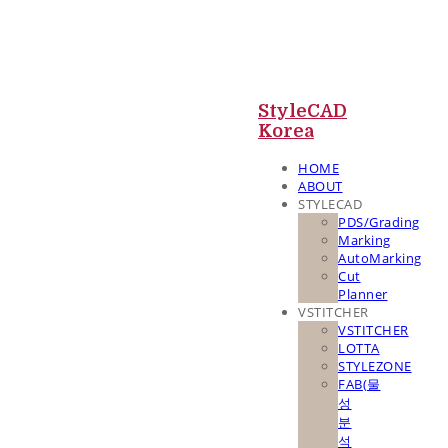
StyleCAD
Korea
HOME
ABOUT
STYLECAD
PDS/Grading
Marking
AutoMarking
Cut
Planner
VSTITCHER
VSTITCHER
LOTTA
STYLEZONE
FAB(물
성
분
석