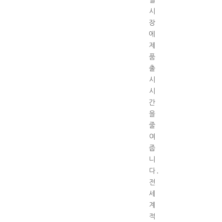
시
장
에
제
품
출
시
시
간
을
줄
여
줍
니
다.
전
세
계
적