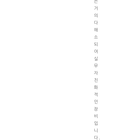
은
거
의
다
해
소
되
어
실
무
자
친
화
적
인
장
비
입
니
다.