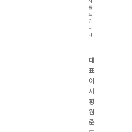
사
를
드
립
니
다.
대
표
이
사
황
원
준