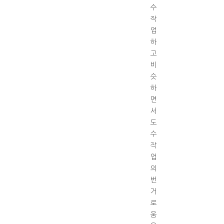
수
작
업
하
고
비
슷
하
면
서
도
수
작
업
의
번
거
로
움