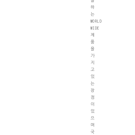
을
하
는
WORLD
WIDE
제
품
을
가
지
고
있
는
장
점
이
있
으
며
국