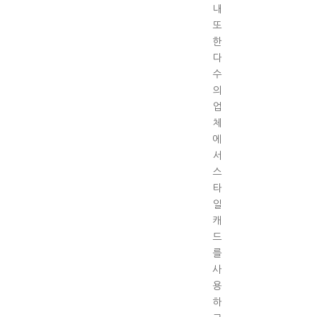
내
또
한
다
수
의
업
체
에
서
스
타
일
캐
드
를
사
용
하