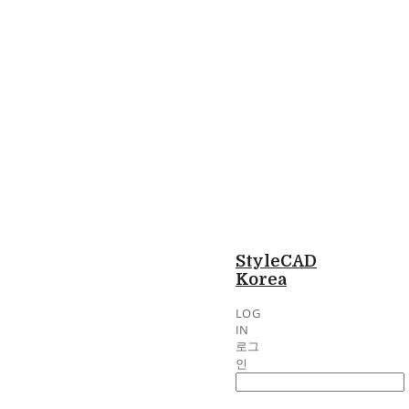
StyleCAD
Korea
LOG
IN
로그
인