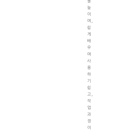
을
높
이
며,
쉽
게
배
우
며
사
용
하
기
쉽
고,
작
업
과
정
이