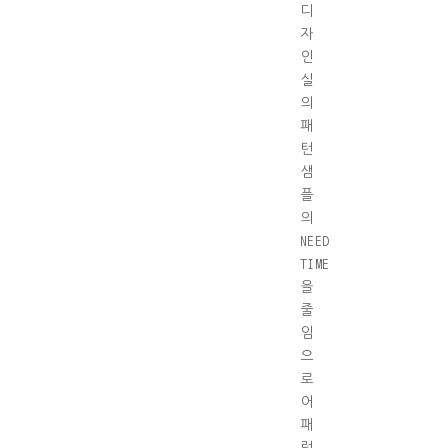
디
자
인
실
의
패
턴
샘
플
의
NEED
TIME
을
줄
임
으
로
어
패
럴