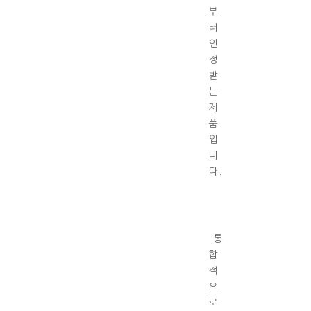
부
터
인
정
받
는
제
품
입
니
다.
통
합
적
으
로